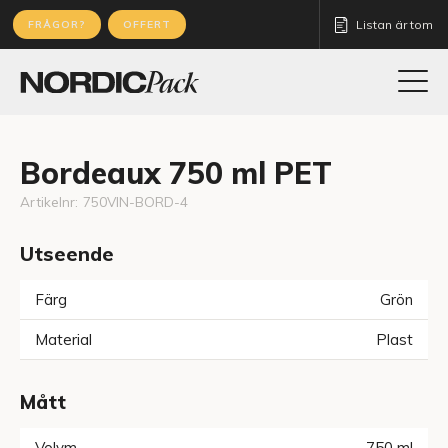
Listan är tom
FRÅGOR?
OFFERT
Bordeaux 750 ml PET
Artikelnr:
750VIN-BORD-4
Utseende
Färg
Grön
Material
Plast
Mått
Volym
750
ml