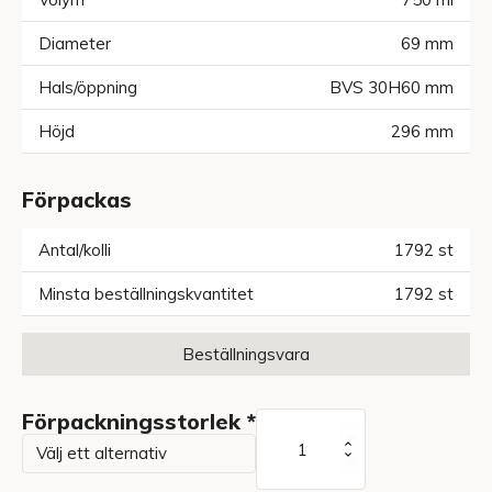
Diameter
69
mm
Hals/öppning
BVS 30H60
mm
Höjd
296
mm
Förpackas
Antal/kolli
1792
st
Minsta beställningskvantitet
1792
st
Beställningsvara
Förpackningsstorlek
*
Bordeaux
750
ml