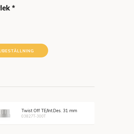
lek
*
T/BESTÄLLNING
Twist Off TE/Int.Des. 31 mm
03827T-300T