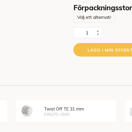
Förpackningsstor
Duma
Twist
Off
LÄGG I MIN OFFER
250
ml
mängd
Twist Off TE 31 mm
03827D-3000