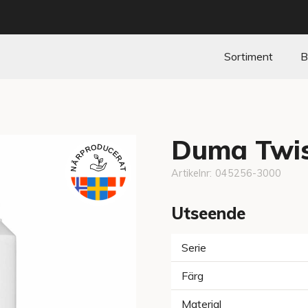
Sortiment
B
Duma Twis
Artikelnr:
045256-3000
Utseende
Serie
Färg
Material