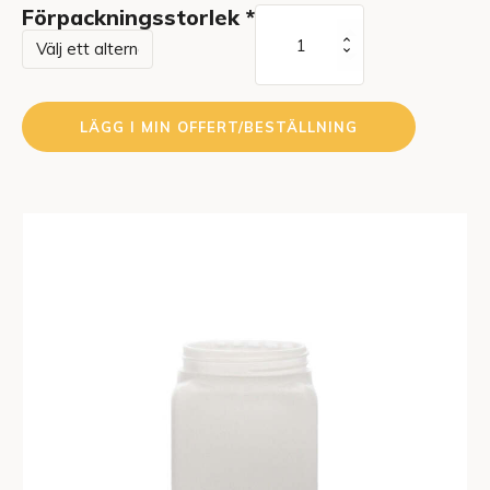
Förpackningsstorlek
*
Fyrkantig
500
ml
mängd
LÄGG I MIN OFFERT/BESTÄLLNING