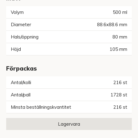
Volym
500
ml
Diameter
88.6x88.6
mm
Hals/öppning
80
mm
Höjd
105
mm
Förpackas
Antal/kolli
216
st
Antal/pall
1728
st
Minsta beställningskvantitet
216
st
Lagervara