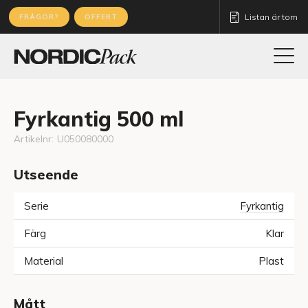
Listan är tom
FRÅGOR?
OFFERT
Fyrkantig 500 ml
Artikelnr:
U050080000
Utseende
Serie
Fyrkantig
Färg
Klar
Material
Plast
Mått