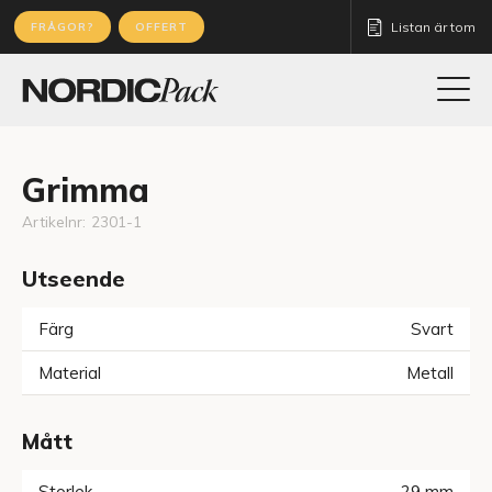
Listan är tom
FRÅGOR?
OFFERT
Grimma
Artikelnr:
2301-1
Utseende
Färg
Svart
Material
Metall
Mått
Storlek
29
mm