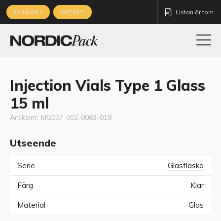
Listan är tom
FRÅGOR?
OFFERT
Injection Vials Type 1 Glass
15 ml
Artikelnr:
MG037-002-0083-019
Utseende
Serie
Glasflaska
Färg
Klar
Material
Glas