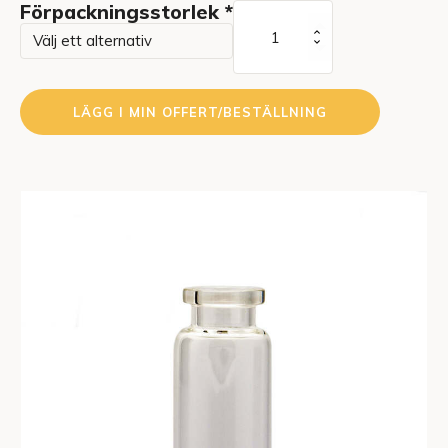
Förpackningsstorlek
*
Injection
Vials
Type
1
LÄGG I MIN OFFERT/BESTÄLLNING
Glass
15
ml
mängd