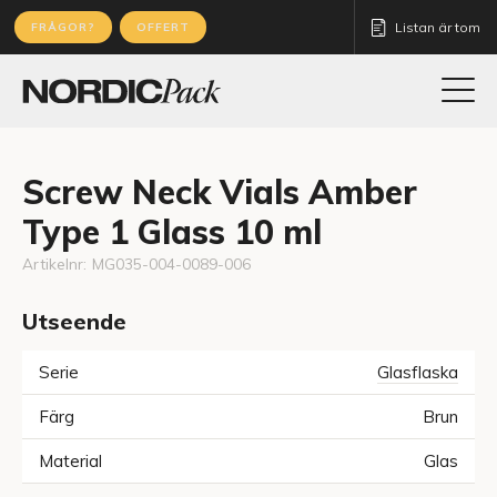
Listan är tom
FRÅGOR?
OFFERT
Screw Neck Vials Amber
Type 1 Glass 10 ml
Artikelnr:
MG035-004-0089-006
Utseende
Serie
Glasflaska
Färg
Brun
Material
Glas