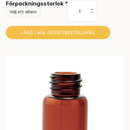
Förpackningsstorlek
*
Screw
Neck
Vials
Amber
LÄGG I MIN OFFERT/BESTÄLLNING
Type
1
Glass
10
ml
mängd