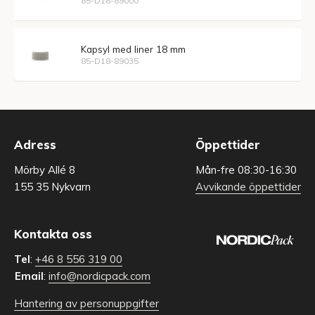
85-D18-89000
Kapsyl med liner 18 mm
85-D18-89035
Adress
Öppettider
Mörby Allé 8
Mån-fre 08:30-16:30
155 35 Nykvarn
Avvikande öppettider
Kontakta oss
Tel
:
+46 8 556 319 00
Email
:
info@nordicpack.com
Hantering av personuppgifter