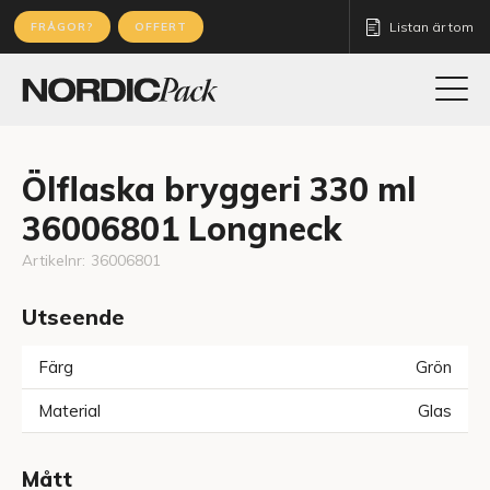
Listan är tom
FRÅGOR?
OFFERT
Ölflaska bryggeri 330 ml
36006801 Longneck
Artikelnr:
36006801
Utseende
Färg
Grön
Material
Glas
Mått