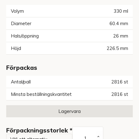
Volym
330
ml
Diameter
60.4
mm
Hals/öppning
26
mm
Höjd
226.5
mm
Förpackas
Antal/pall
2816
st
Minsta beställningskvantitet
2816
st
Lagervara
Förpackningsstorlek
*
Ölflaska