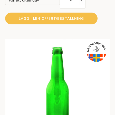
bryggeri
330
ml
LÄGG I MIN OFFERT/BESTÄLLNING
36006801
Longneck
mängd