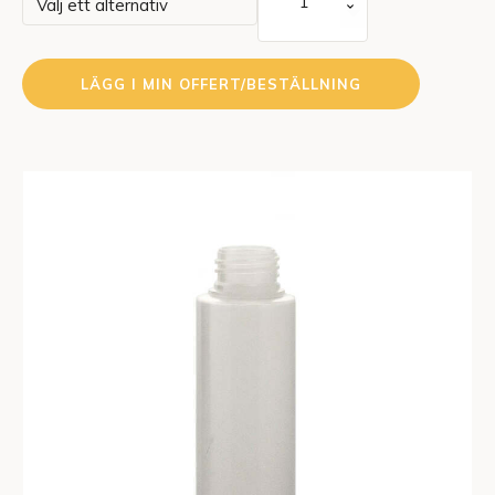
Cylinder
60
ml
LÄGG I MIN OFFERT/BESTÄLLNING
mängd