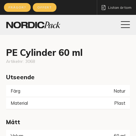
Listan är tom
FRÅGOR?
OFFERT
PE Cylinder 60 ml
Artikelnr:
3068
Utseende
Färg
Natur
Material
Plast
Mått
Volym
60
ml