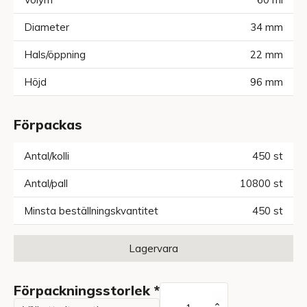
Diameter
34
mm
Hals/öppning
22
mm
Höjd
96
mm
Förpackas
Antal/kolli
450
st
Antal/pall
10800
st
Minsta beställningskvantitet
450
st
Lagervara
Förpackningsstorlek
*
PE