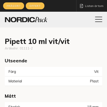
Listan är tom
FRÅGOR?
OFFERT
Pipett 10 ml vit/vit
Artikelnr:
01111-2
Utseende
Färg
Vit
Material
Plast
Mått
Storlek
18
mm