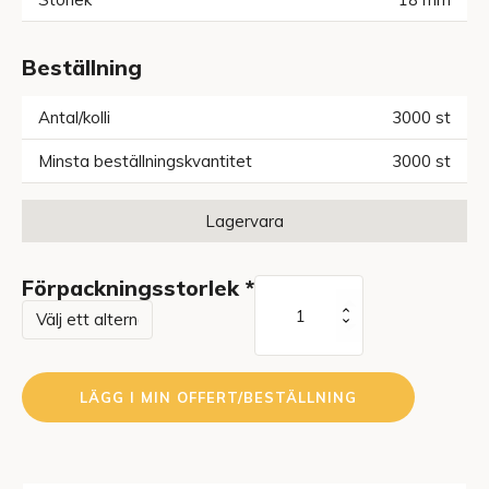
Beställning
Antal/kolli
3000
st
Minsta beställningskvantitet
3000
st
Lagervara
Förpackningsstorlek
*
Pipett
10
ml
vit/vit
LÄGG I MIN OFFERT/BESTÄLLNING
mängd