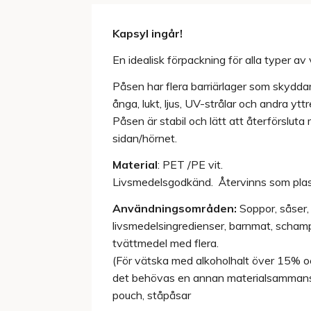
Kapsyl ingår!
En idealisk förpackning för alla typer av 
Påsen har flera barriärlager som skyddar 
ånga, lukt, ljus, UV-strålar och andra yttr
Påsen är stabil och lätt att återförsluta 
sidan/hörnet.
Material
: PET /PE vit.
Livsmedelsgodkänd. Återvinns som plas
Användningsområden:
Soppor, såser, 
livsmedelsingredienser, barnmat, schamp
tvättmedel med flera.
(För vätska med alkoholhalt över 15% oc
det behövas en annan materialsammansät
pouch, ståpåsar