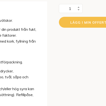
Ståpåse
med
vätskor.
kapsyl
LÄGG I MIN OFFER
vit
din produkt från fukt,
matt
e faktorer.
1000
med kork, fyllning från
ml
mängd
tförpackning.
drycker,
o, tvål, såpa och
h/eller hög syra kan
tning). Refillpåse,