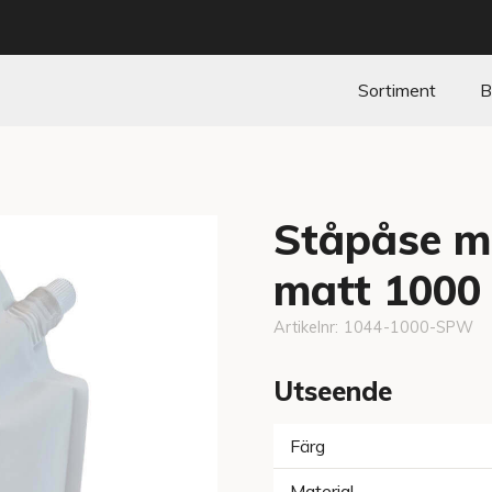
Sortiment
B
Ståpåse me
matt 1000
Artikelnr:
1044-1000-SPW
Utseende
Färg
Material