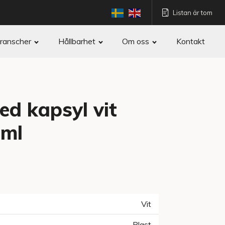
Listan är tom
ranscher
Hållbarhet
Om oss
Kontakt
d kapsyl vit
 ml
Vit
Plast